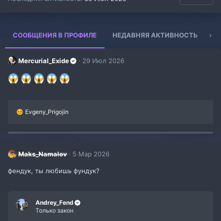
СООБЩЕНИЯ В ПРОФИЛЕ
НЕДАВНЯЯ АКТИВНОСТЬ
К
Mercurial_Exide
29 Июл 2026
Р
Evgeny_Prigojin
е
а
к
ц
и
Maks_Namalov
5 Мар 2026
и
:
фендук, ты любишь фундук?
Andrey_Fend
Только закон