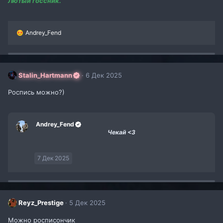
Лютый госсник.
Р
Andrey_Fend
е
а
к
ц
и
Stalin_Hartmann
6 Дек 2025
и
:
Роспись можно?)
Andrey_Fend
Чекай <3
7 Дек 2025
Reyz_Prestige
5 Дек 2025
Можно росписончик