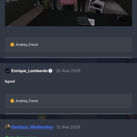
Р
Andrey_Fend
е
а
к
ц
и
Enrique_Lombardo
20 Янв 2026
и
:
legend
Р
Andrey_Fend
е
а
к
ц
и
Donbazz_Wednesday
12 Янв 2026
и
: