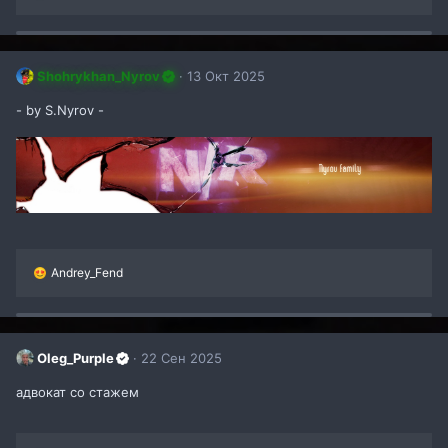
е
а
к
ц
и
Shohrykhan_Nyrov
13 Окт 2025
и
:
- by S.Nyrov -
Р
Andrey_Fend
е
а
к
ц
и
Oleg_Purple
22 Сен 2025
и
:
адвокат со стажем