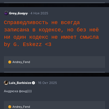
к
ц
и
Grey_Saqyy
4 Ноя 2025
и
:
Справедливость не всегда
записана в кодексе, но без неё
ни один кодекс не имеет смысла
by G. Eskezz <3
Р
Andrey_Fend
е
а
к
ц
и
Luis_Barbisize
16 Окт 2025
и
:
Андрюха фенд))))
Р
Andrey_Fend