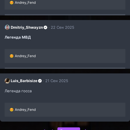
Р
Andrey_Fend
е
а
к
ц
и
Dmitriy_Shwayzn
22 Сен 2025
и
:
Легенда МВД
Р
Andrey_Fend
е
а
к
ц
и
Luis_Barbisize
21 Сен 2025
и
:
Легенда госса
Р
Andrey_Fend
е
а
к
ц