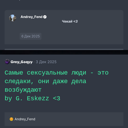
Andrey_Fend
Чекай <3
6 Дек 2025
Grey_Saqyy
3 Дек 2025
Самые сексуальные люди - это
следаки, они даже дела
возбуждают
by G. Eskezz <3
Р
Andrey_Fend
е
а