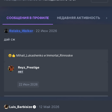
СООБЩЕНИЯ В ПРОФИЛЕ
НЕДАВНЯЯ АКТИВНОСТЬ
К
Relaks_Walker
22 Июн 2026
дай сж
Р
Mihail_Lukashenko
и
Immortal_Rinnoske
е
а
к
Reyz_Prestige
ц
нет
и
и
:
22 Июн 2026
Luis_Barbisize
12 Май 2026