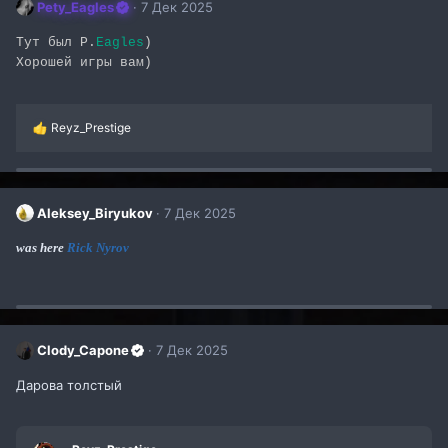
Pety_Eagles
7 Дек 2025
Тут был P.
Eagles
)
Хорошей игры вам)
Р
Reyz_Prestige
е
а
к
ц
и
Aleksey_Biryukov
7 Дек 2025
и
:
was here
Rick Nyrov
Clody_Capone
7 Дек 2025
Дарова толстый