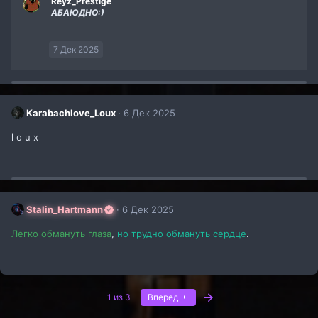
Reyz_Prestige
АБАЮДНО:)
7 Дек 2025
Karabachlove_Loux
6 Дек 2025
l o u x
Stalin_Hartmann
6 Дек 2025
Легко обмануть глаза
,
но трудно обмануть сердце
.
Последняя
1 из 3
Вперед