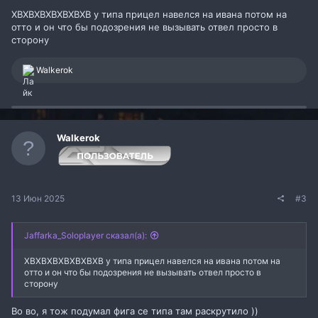
ХВХВХВХВХВХВХВ у типа прицел навелся на ивана потом на
отто и он что бы подозрения не вызывать отвел просто в
сторону
Р
Walkerok
е
а
к
ц
и
и
Walkerok
:
13 Июн 2025
#3
Jaffarka_Soloplayer сказал(а):
ХВХВХВХВХВХВХВ у типа прицел навелся на ивана потом на
отто и он что бы подозрения не вызывать отвел просто в
сторону
Во во, я тож подумал фига се типа там раскрутило ))