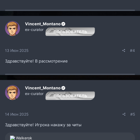
Vincent_Montano
ex-curator
13 Июн 2025
#4
Здравствуйте! В рассмотрение
Vincent_Montano
ex-curator
14 Июн 2025
#5
Здравствуйте! Игрока накажу за читы
Р
Walkerok