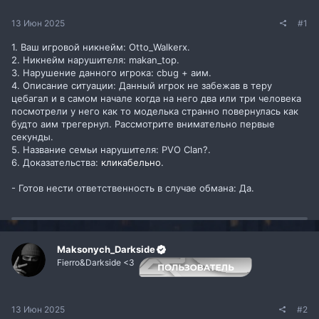
13 Июн 2025
#1
1. Ваш игровой никнейм: Otto_Walkerx.
2. Никнейм нарушителя: makan_top.
3. Нарушение данного игрока: cbug + аим.
4. Описание ситуации: Данный игрок не забежав в теру
цебагал и в самом начале когда на него два или три человека
посмотрели у него как то моделька странно повернулась как
будто аим трегернул. Рассмотрите внимательно первые
секунды.
5. Название семьи нарушителя: PVO Clan?.
6. Доказательства:
кликабельно
.
- Готов нести ответственность в случае обмана: Да.
Maksonych_Darkside
Fierro&Darkside <3
13 Июн 2025
#2