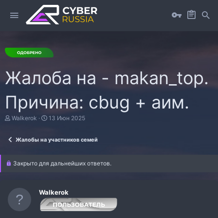
Жалоба на - makan_top.
Причина: cbug + аим.
А
Д
Walkerok
13 Июн 2025
в
а
т
т
Жалобы на участников семей
о
а
р
н
т
а
Закрыто для дальнейших ответов.
е
ч
м
а
ы
л
а
Walkerok