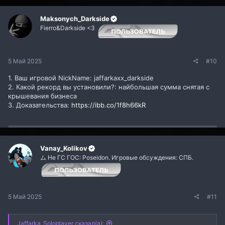
Maksonych_Darkside
Fierro&Darkside <3
5 Май 2025
#10
1. Ваш игровой NickName: jaffarkaxx_darkside
2. Какой рекорд вы установили?: найбольшая сумма снятая с
крышевания бизнеса
3. Доказательства:
https://ibb.co/1f8h66kR
Vanay_Kolikov
ム Не ГС ГОС: Poseidon. Игровые обсуждения: СПБ.
5 Май 2025
#11
Jaffarka_Soloplayer сказал(а):