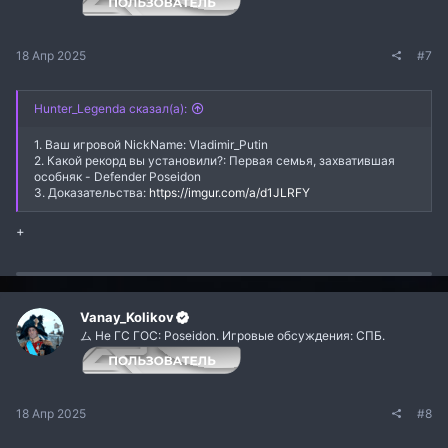
18 Апр 2025
#7
Hunter_Legenda сказал(а):
1. Ваш игровой NickName: Vladimir_Putin
2. Какой рекорд вы установили?: Первая семья, захватившая
особняк - Defender Poseidon
3. Доказательства:
https://imgur.com/a/d1JLRFY
+
Vanay_Kolikov
ム Не ГС ГОС: Poseidon. Игровые обсуждения: СПБ.
18 Апр 2025
#8