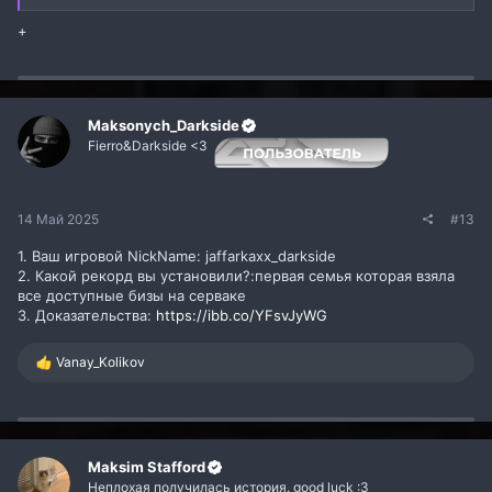
+
Maksonych_Darkside
Fierro&Darkside <3
14 Май 2025
#13
1. Ваш игровой NickName: jaffarkaxx_darkside
2. Какой рекорд вы установили?:первая семья которая взяла
все доступные бизы на серваке
3. Доказательства:
https://ibb.co/YFsvJyWG
Р
Vanay_Kolikov
е
а
к
ц
и
и
Maksim Stafford
:
Неплохая получилась история. good luck :3