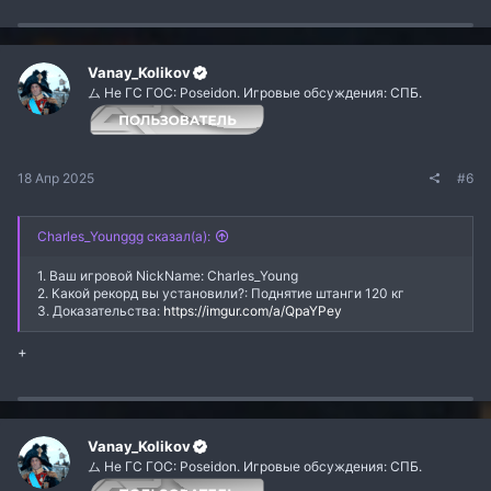
а
к
ц
и
и
Vanay_Kolikov
:
ム Не ГС ГОС: Poseidon. Игровые обсуждения: СПБ.
18 Апр 2025
#6
Charles_Younggg сказал(а):
1. Ваш игровой NickName: Charles_Young
2. Какой рекорд вы установили?: Поднятие штанги 120 кг
3. Доказательства:
https://imgur.com/a/QpaYPey
+
Vanay_Kolikov
ム Не ГС ГОС: Poseidon. Игровые обсуждения: СПБ.