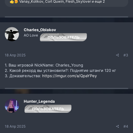
Р
Vanay_Kolikov
,
Cort Quwin
,
Flesh_Skylover
и еще 2
е
а
к
ц
и
и
Charles_Oblakov
:
AO Love
18 Апр 2025
#3
1. Ваш игровой NickName: Charles_Young
2. Какой рекорд вы установили?: Поднятие штанги 120 кг
3. Доказательства:
https://imgur.com/a/QpaYPey
Hunter_Legenda
18 Апр 2025
#4