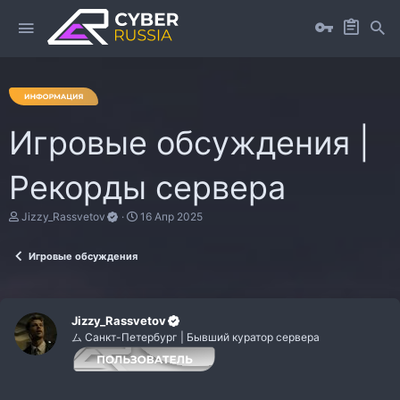
Игровые обсуждения |
Рекорды сервера
А
Д
Jizzy_Rassvetov
16 Апр 2025
в
а
т
т
Игровые обсуждения
о
а
р
н
т
а
е
ч
м
а
Jizzy_Rassvetov
ы
л
ム Санкт-Петербург | Бывший куратор серверa
а