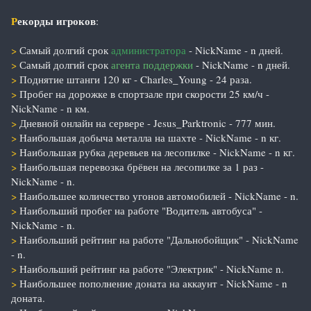
Р
екорды игроков
:
>
Самый долгий срок
администратора
- NickName - n дней.
>
Самый долгий срок
агента поддержки
- NickName - n дней.
>
Поднятие штанги 120 кг - Charles_Young - 24 раза.
>
Пробег на дорожке в спортзале при скорости 25 км/ч -
NickName - n км.
>
Дневной онлайн на сервере - Jesus_Parktronic - 777 мин.
>
Наибольшая добыча металла на шахте - NickName - n кг.
>
Наибольшая рубка деревьев на лесопилке - NickName - n кг.
>
Наибольшая перевозка брёвен на лесопилке за 1 раз -
NickName - n.
>
Наибольшее количество угонов автомобилей - NickName - n.
>
Наибольший пробег на работе "Водитель автобуса" -
NickName - n.
>
Наибольший рейтинг на работе "Дальнобойщик" - NickName
- n.
>
Наибольший рейтинг на работе "Электрик" - NickName n.
>
Наибольшее пополнение доната на аккаунт - NickName - n
доната.