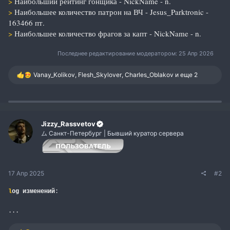
>
Наибольший рейтинг гонщика - NickName - n.
>
Наибольшее количество патрон на ВЧ - Jesus_Parktronic -
163466 пт.
>
Наибольшее количество фрагов за капт - NickName - n.
Последнее редактирование модератором:
25 Апр 2026
Р
Vanay_Kolikov
,
Flesh_Skylover
,
Charles_Oblakov
и еще 2
е
а
к
ц
и
и
Jizzy_Rassvetov
:
ム Санкт-Петербург | Бывший куратор серверa
17 Апр 2025
#2
l
og изменений
:
...