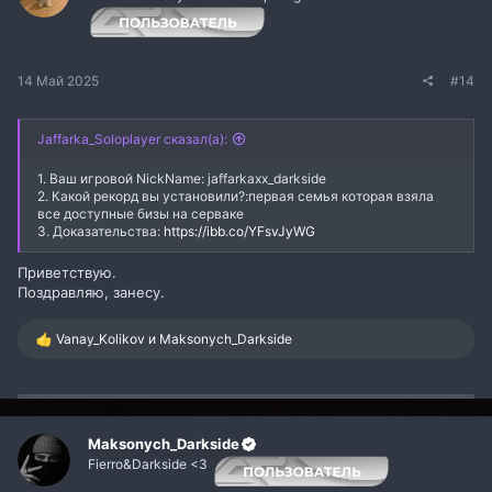
14 Май 2025
#14
Jaffarka_Soloplayer сказал(а):
1. Ваш игровой NickName: jaffarkaxx_darkside
2. Какой рекорд вы установили?:первая семья которая взяла
все доступные бизы на серваке
3. Доказательства:
https://ibb.co/YFsvJyWG
Приветствую.
Поздравляю, занесу.
Р
Vanay_Kolikov
и
Maksonych_Darkside
е
а
к
ц
и
и
Maksonych_Darkside
:
Fierro&Darkside <3