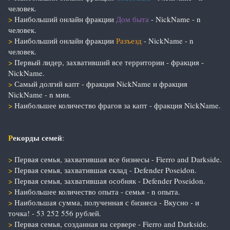
человек.
>
Наибольший онлайн фракции
Дом быта
- NickName - n
человек.
>
Наибольший онлайн фракции
Разъезд
- NickName - n
человек.
>
Первый лидер, захвативший все территории - фракция -
NickName.
>
Самый долгий капт - фракция NickName и фракция
NickName - n мин.
>
Наибольшее количество фрагов за капт - фракция NickName.
Р
екорды семей
:
>
Первая семья, захватившая все бизнесы - Fierro and Darkside.
>
Первая семья, захватившая склад - Defender Poseidon.
>
Первая семья, захватившая особняк - Defender Poseidon.
>
Наибольшее количество опыта - семья - n опыта.
>
Наибольшая сумма, полученная с бизнеса - Вкусно - и
точка! - 53 252 556 рублей.
>
Первая семья, созданная на сервере - Fierro and Darkside.