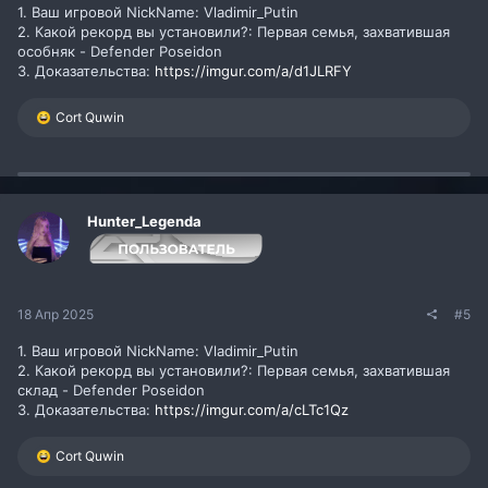
1. Ваш игровой NickName: Vladimir_Putin
2. Какой рекорд вы установили?: Первая семья, захватившая
особняк - Defender Poseidon
3. Доказательства:
https://imgur.com/a/d1JLRFY
Р
Cort Quwin
е
а
к
ц
и
и
Hunter_Legenda
:
18 Апр 2025
#5
1. Ваш игровой NickName: Vladimir_Putin
2. Какой рекорд вы установили?: Первая семья, захватившая
склад - Defender Poseidon
3. Доказательства:
https://imgur.com/a/cLTc1Qz
Р
Cort Quwin
е