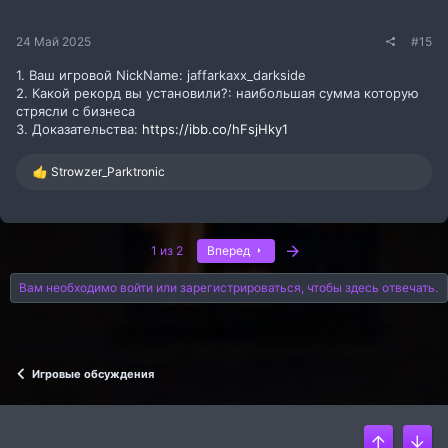
24 Май 2025
#15
1. Ваш игровой NickName: jaffarkaxx_darkside
2. Какой рекорд вы установили?: наибольшая сумма которую
стрясли с бизнеса
3. Доказательства:
https://ibb.co/hFsjHky1
Р
Strowzer_Parktronic
е
а
к
ц
Последняя
и
1 из 2
Вперед
и
:
Вам необходимо войти или зарегистрироваться, чтобы здесь отвечать.
Игровые обсуждения