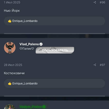
1 Июл 2025
#96
Нью Йорк
Р
Enrique_Lombardo
е
а
к
ц
и
и
Vlad_Paleno
:
♡Папик♡
28 Июл 2025
#97
Костюковичи
Р
Enrique_Lombardo
е
а
к
ц
и
и
Vadym_Frolov