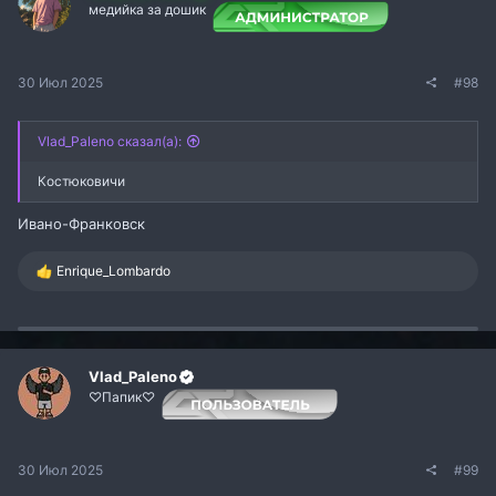
:
медийка за дошик
30 Июл 2025
#98
Vlad_Paleno сказал(а):
Костюковичи
Ивано-Франковск
Р
Enrique_Lombardo
е
а
к
ц
и
и
Vlad_Paleno
:
♡Папик♡
30 Июл 2025
#99