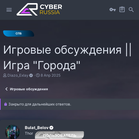
Игровые обсуждения ||
Игра "Города"
А
Д
Diazo_Exlay
8 Апр 2025
в
а
т
т
Игровые обсуждения
о
а
р
н
т
а
Закрыто для дальнейших ответов.
е
ч
м
а
ы
л
а
Bulat_Belov
Thor