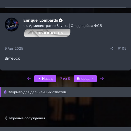
а
к
ц
и
и
Enrique_Lombardo
:
ex. Администратор 3 lvl ム | Следящий за ФСБ
9 Авг 2025
#105
Витебск
Первый
Последняя
Назад
7 из 8
Вперед
Закрыто для дальнейших ответов.
Игровые обсуждения