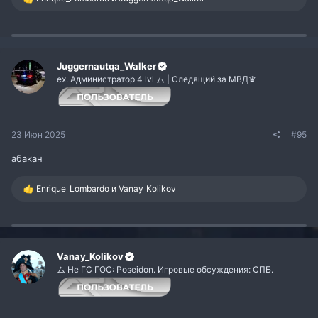
е
а
к
ц
и
и
Juggernautqa_Walker
:
ex. Администратор 4 lvl ム | Следящий за МВД♛
23 Июн 2025
#95
абакан
Р
Enrique_Lombardo
и
Vanay_Kolikov
е
а
к
ц
и
и
Vanay_Kolikov
:
ム Не ГС ГОС: Poseidon. Игровые обсуждения: СПБ.