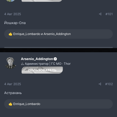
4 Авг 2025
#101
Йошкар-Ола
Р
Enrique_Lombardo
и
Arsenio_Addington
е
а
к
ц
и
и
Arsenio_Addington
:
ム Администратор | ГС МО · Thor
4 Авг 2025
#102
Астрахань
Р
Enrique_Lombardo
е
а
к