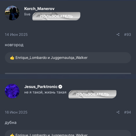
и
и
Korch_Manerov
:
live
14 Июн 2025
#93
новгород
Р
Enrique_Lombardo
и
Juggernautqa_Walker
е
а
к
ц
и
и
Jesus_Parktronic
:
не я такой, жизнь такая
16 Июн 2025
#94
дубна
Р
Enrique_Lombardo
и
Juggernautqa_Walker