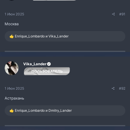
1 Июн 2025
#91
Москва
Р
Enrique_Lombardo
и
Vika_Lander
е
а
к
ц
и
и
Vika_Lander
:
1 Июн 2025
#92
Астрахань
Р
Enrique_Lombardo
и
Dmitry_Lander
е
а
к
ц