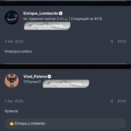
ц
и
и
Enrique_Lombardo
:
ex. Администратор 3 lvl ム | Следящий за ФСБ
4 Авг 2025
#103
Новороссийск
Vlad_Paleno
♡Папик♡
7 Авг 2025
#104
Краков
Р
Enrique_Lombardo
е