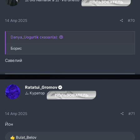
14 Апр 2025
#70
Danya_Uogurtik сказал(а):
Борис
Савелий
Ratatui_Gromov
ム Куратор
14 Апр 2025
#71
Йон
Р
Bulat_Belov