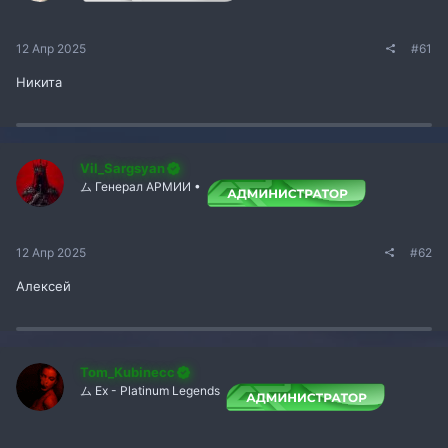
12 Апр 2025
#61
Никита
Vil_Sargsyan
ム Генерал АРМИИ •
12 Апр 2025
#62
Алексей
Tom_Kubinecc
ム Ex - Platinum Legends