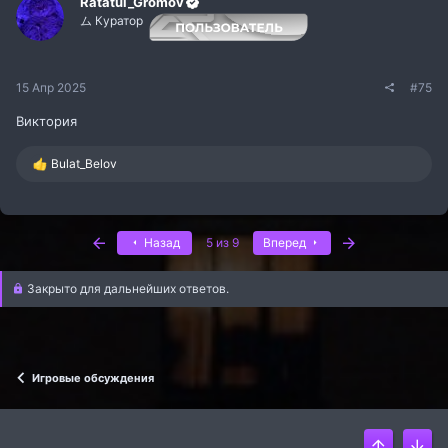
и
Ratatui_Gromov
:
ム Куратор
15 Апр 2025
#75
Виктория
Р
Bulat_Belov
е
а
к
ц
Первый
Последняя
и
Назад
5 из 9
Вперед
и
:
Закрыто для дальнейших ответов.
Игровые обсуждения