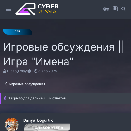
Игровые обсуждения ||
Игра "Имена"
А
Д
Diazo_Exlay
8 Апр 2025
в
а
т
т
Игровые обсуждения
о
а
р
н
т
а
Закрыто для дальнейших ответов.
е
ч
м
а
ы
л
а
Danya_Uogurtik