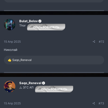
е
а
к
ц
и
и
Bulat_Belov
:
Thor
15 Апр 2025
#72
Николай
Р
Saqo_Reneval
е
а
к
ц
и
и
Saqo_Reneval
:
ム ЗГС АП
15 Апр 2025
#73