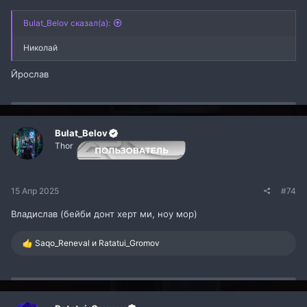
Bulat_Belov сказал(а):
Николай
Йрослав
Bulat_Belov
Thor
15 Апр 2025
#74
Владислав (бейби донт херт ми, ноу мор)
Р
Saqo_Reneval
и
Ratatui_Gromov
е
а
к
ц
и