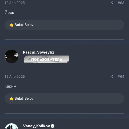
12 Апр 2025
#63
Йорк
Р
Bulat_Belov
е
а
к
ц
и
и
Pascal_Soweyhz
:
12 Апр 2025
#64
Карим
Р
Bulat_Belov
е
а
к
ц
и
и
Vanay_Kolikov