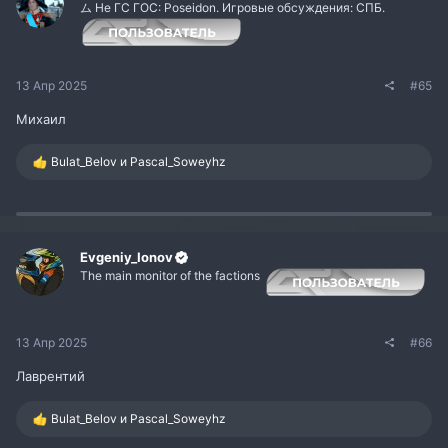
:
ム Не ГС ГОС: Poseidon. Игровые обсуждения: СПБ.
13 Апр 2025
#65
Михаил
Р
Bulat_Belov
и
Pascal_Soweyhz
е
а
к
ц
и
и
Evgeniy_Ionov
:
The main monitor of the factions
13 Апр 2025
#66
Лаврентий
Р
Bulat_Belov
и
Pascal_Soweyhz
е