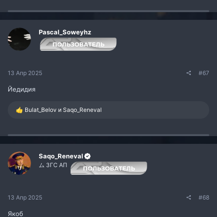
а
к
ц
и
и
Pascal_Soweyhz
:
13 Апр 2025
#67
Йедидия
Р
Bulat_Belov
и
Saqo_Reneval
е
а
к
ц
и
и
Saqo_Reneval
:
ム ЗГС АП
13 Апр 2025
#68
Якоб