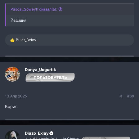
Pascal_Soweyh сказал(а):
Йедидия
Р
Bulat_Belov
е
а
к
ц
и
и
Danya_Uogurtik
:
13 Апр 2025
#69
Борис
Diazo_Exlay
ム old Namalsk'a ム · Из Ghetto