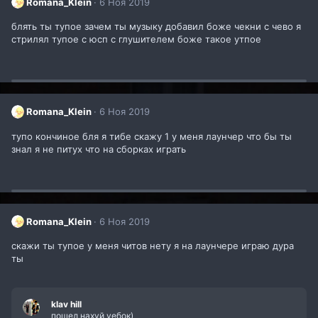
Romana_Klein
6 Ноя 2019
блять ты тупое зачем ты музыку добавил боже чекни с чево я
стрилял тупое с юсп с глушителем боже такое утпое
Romana_Klein
6 Ноя 2019
тупо кончиное бля я тибе скажу 1 у меня лаунчер что бы ты
знал я не питух что на сборках играть
Romana_Klein
6 Ноя 2019
скажи ты тупое у меня читов нету я на лаунчере играю дура
ты
klav hill
пошел нахуй уебок)