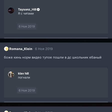
Taysonz_Hill
Я с читами
6 Ноя 2019
Romana_Klein
6 Ноя 2019
боже кинь норм видео тупое пошли в дс школьник ебаный
klav hill
погнали
6 Ноя 2019