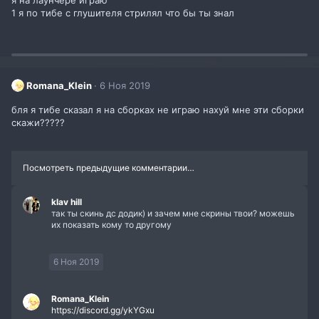
1 я по тибе с глушителя стрилял что бы ты знал
Romana_Klein
6 Ноя 2019
бля я тибе сказал я на сборках не играю нахуй мне эти сборки
скажи?????
Посмотреть предыдущие комментарии…
klav hill
так ты скинь дс додик) и зачем мне скрины твои? можешь
их показать кому то другому
6 Ноя 2019
Romana_Klein
https://discord.gg/ykYGxu