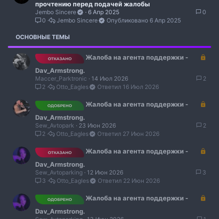
прочтению перед подачей жалобы
к
к
Jembo Sincere
6 Апр 2025
0
р
р
0
Jembo Sincere
6 Апр 2025
ы
е
т
п
ОСНОВНЫЕ ТЕМЫ
о
л
е
З
Жалоба на агента поддержки -
н
а
о
Dav_Armstrong.
к
Maccer_Parktronic
14 Июл 2026
2
р
2
Otto_Eagles
16 Июл 2026
ы
т
З
Жалоба на агента поддержки -
о
а
Dav_Armstrong.
к
Sew_Avtopark
23 Июн 2026
2
р
2
Otto_Eagles
27 Июн 2026
ы
т
З
Жалоба на агента поддержки -
о
а
Dav_Armstrong.
к
Sew_Avtoparking
12 Июн 2026
3
р
3
Otto_Eagles
22 Июн 2026
ы
т
З
Жалоба на агента поддержки -
о
а
Dav_Armstrong.
к