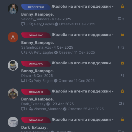
т
З
Жалоба на агента поддержки -
о
а
Bonny_Rampage.
к
Velocity_Sanders
6 Сен 2025
3
р
3
Pety_Eagles
11 Сен 2025
ы
т
З
Жалоба на агента поддержки -
о
а
Bonny_Rampage.
к
Safandropala_Azs
4 Сен 2025
2
р
2
Pety_Eagles
11 Сен 2025
ы
т
З
Жалоба на агента поддержки -
о
а
Bonny_Rampage.
к
Diazo
6 Сен 2025
1
р
1
Pety_Eagles
11 Сен 2025
ы
т
З
Жалоба на агента поддержки -
о
а
Bonny_Rampage.
к
Dark_Exstazzy
23 Авг 2025
1
р
1
Vincent_Montano
25 Авг 2025
ы
т
З
Жалоба на агента поддержки -
о
а
Dark_Extazzy.
к