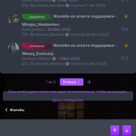
Safari_Astrovskiy
6 Авг 2025
3
р
3
Vincent_Montano
7 Авг 2025
ы
т
З
Жалоба на агента поддержки -
о
а
Minqaz_Neslomlen.
к
Dark_Exstazz
25 Июл 2025
5
р
5
Vincent_Montano
25 Июл 2025
ы
т
З
Жалоба на агента поддержки -
о
а
Weezy_Exstazzy.
к
Denisqa_Oblakov
7 Июл 2025
3
р
3
Vincent_Montano
7 Июл 2025
ы
т
о
Последняя
1 из 5
Вперед
Вам необходимо войти или зарегистрироваться, чтобы размещать
здесь сообщения.
Жалобы
Верх
Низ