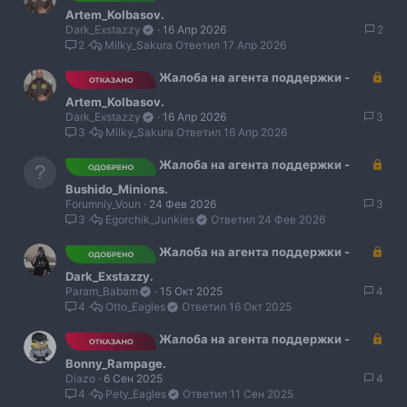
о
а
Artem_Kolbasov.
к
Dark_Exstazzy
16 Апр 2026
2
р
2
Milky_Sakura
17 Апр 2026
ы
т
З
Жалоба на агента поддержки -
о
а
Artem_Kolbasov.
к
Dark_Exstazzy
16 Апр 2026
3
р
3
Milky_Sakura
16 Апр 2026
ы
т
З
Жалоба на агента поддержки -
о
а
Bushido_Minions.
к
Forumniy_Voun
24 Фев 2026
3
р
3
Egorchik_Junkies
24 Фев 2026
ы
т
З
Жалоба на агента поддержки -
о
а
Dark_Exstazzy.
к
Param_Babam
15 Окт 2025
4
р
4
Otto_Eagles
16 Окт 2025
ы
т
З
Жалоба на агента поддержки -
о
а
Bonny_Rampage.
к
Diazo
6 Сен 2025
4
р
4
Pety_Eagles
11 Сен 2025
ы