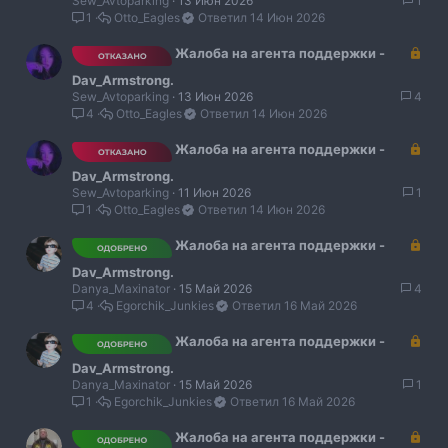
Sew_Avtoparking
13 Июн 2026
1
р
1
Otto_Eagles
14 Июн 2026
ы
т
З
Жалоба на агента поддержки -
о
а
Dav_Armstrong.
к
Sew_Avtoparking
13 Июн 2026
4
р
4
Otto_Eagles
14 Июн 2026
ы
т
З
Жалоба на агента поддержки -
о
а
Dav_Armstrong.
к
Sew_Avtoparking
11 Июн 2026
1
р
1
Otto_Eagles
14 Июн 2026
ы
т
З
Жалоба на агента поддержки -
о
а
Dav_Armstrong.
к
Danya_Maxinator
15 Май 2026
4
р
4
Egorchik_Junkies
16 Май 2026
ы
т
З
Жалоба на агента поддержки -
о
а
Dav_Armstrong.
к
Danya_Maxinator
15 Май 2026
1
р
1
Egorchik_Junkies
16 Май 2026
ы
т
З
Жалоба на агента поддержки -