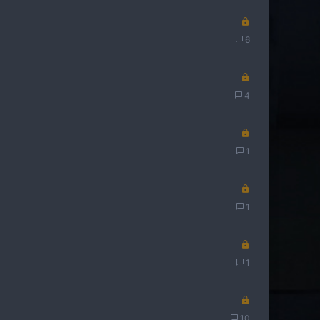
р
ы
З
т
а
6
о
к
р
ы
З
т
а
4
о
к
р
ы
З
т
а
1
о
к
р
ы
З
т
а
1
о
к
р
ы
З
т
а
1
о
к
р
ы
З
т
а
10