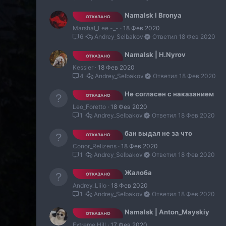
Namalsk I Bronya
Marshal_Lee -_-
18 Фев 2020
6
Andrey_Selbakov
18 Фев 2020
Namalsk | H.Nyrov
Kessler
18 Фев 2020
4
Andrey_Selbakov
18 Фев 2020
Не согласен с наказанием
Leo_Foretto
18 Фев 2020
1
Andrey_Selbakov
18 Фев 2020
бан выдал не за что
Conor_Relizens
18 Фев 2020
1
Andrey_Selbakov
18 Фев 2020
Жалоба
Andrey_Liilo
18 Фев 2020
1
Andrey_Selbakov
18 Фев 2020
Namalsk | Anton_Mayskiy
Extreme Hill
17 Фев 2020