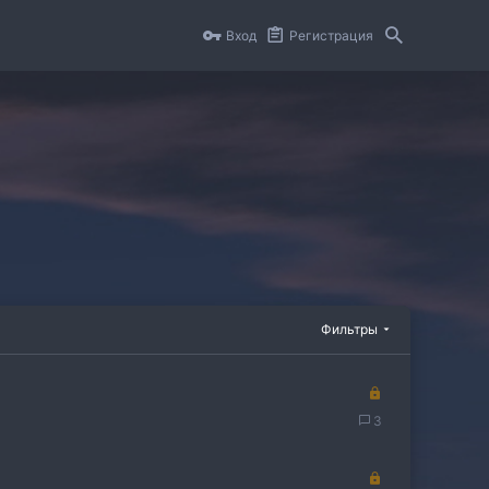
Вход
Регистрация
Фильтры
З
а
3
к
р
ы
З