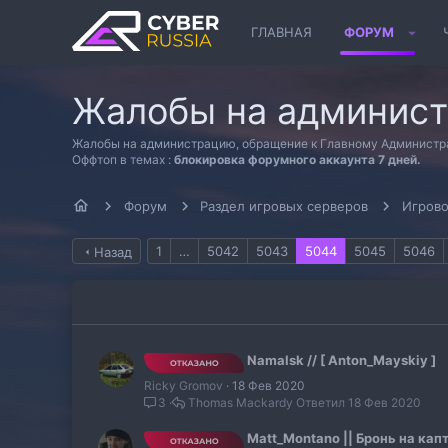
ГЛАВНАЯ
ФОРУМ
Жалобы на админис
Жалобы на администрацию, обращение к Главному Администр
Оффтоп в темах :
блокировка форумного аккаунта 7 дней.
Форум
Раздел игровых серверов
Игрово
1
…
5042
5043
5044
5045
5046
Назад
Namalsk // [ Anton_Mayskiy ]
Ricky Gromov
18 Фев 2020
3
Thomas Mackardy
18 Фев 2020
Matt_Montano || Бронь на кап