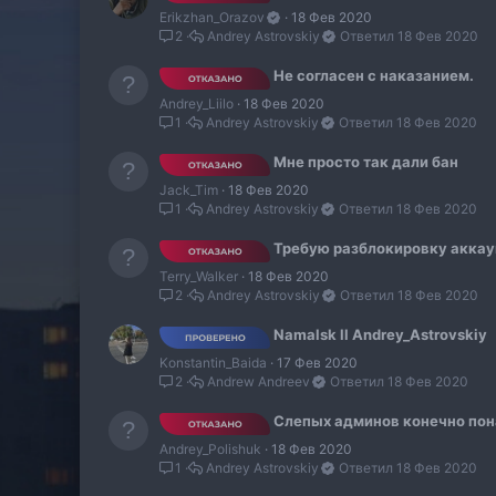
Erikzhan_Orazov
18 Фев 2020
2
Andrey Astrovskiy
18 Фев 2020
Не согласен с наказанием.
Andrey_Liilo
18 Фев 2020
1
Andrey Astrovskiy
18 Фев 2020
Мне просто так дали бан
Jack_Tim
18 Фев 2020
1
Andrey Astrovskiy
18 Фев 2020
Требую разблокировку аккау
Terry_Walker
18 Фев 2020
2
Andrey Astrovskiy
18 Фев 2020
Namalsk ll Andrey_Astrovskiy
Konstantin_Baida
17 Фев 2020
2
Andrew Andreev
18 Фев 2020
Слепых админов конечно по
Andrey_Polishuk
18 Фев 2020
1
Andrey Astrovskiy
18 Фев 2020