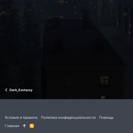
Dark_Exstazzy
Условия и правила
Политика конфиденциальности
Помощь
Главная
R
S