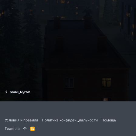
Small_Nyrov
Условия и правила
Политика конфиденциальности
Помощь
Главная
R
S