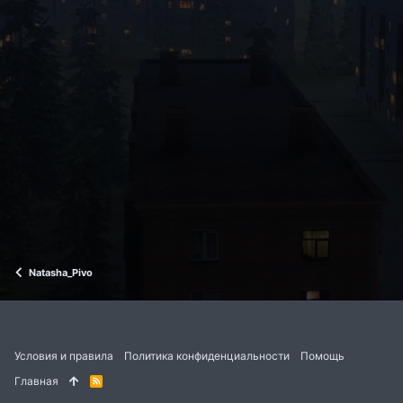
Natasha_Pivo
Условия и правила
Политика конфиденциальности
Помощь
Главная
R
S