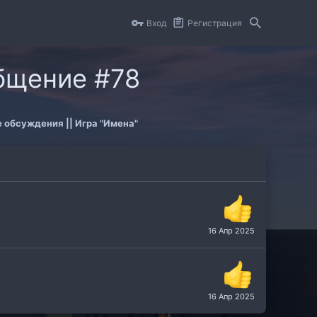
Вход
Регистрация
общение #78
 обсуждения || Игра "Имена"
16 Апр 2025
16 Апр 2025