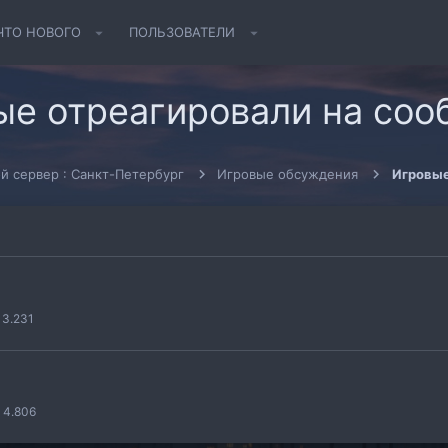
ЧТО НОВОГО
ПОЛЬЗОВАТЕЛИ
ые отреагировали на со
й сервер : Санкт-Петербург
Игровые обсуждения
Игровые
3.231
4.806