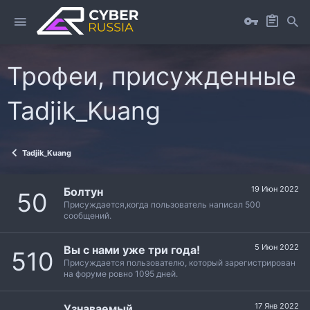
Трофеи, присужденные
Tadjik_Kuang
Tadjik_Kuang
19 Июн 2022
Болтун
50
Присуждается,когда пользователь написал 500
сообщений.
5 Июн 2022
Вы с нами уже три года!
510
Присуждается пользователю, который зарегистрирован
на форуме ровно 1095 дней.
17 Янв 2022
Узнаваемый